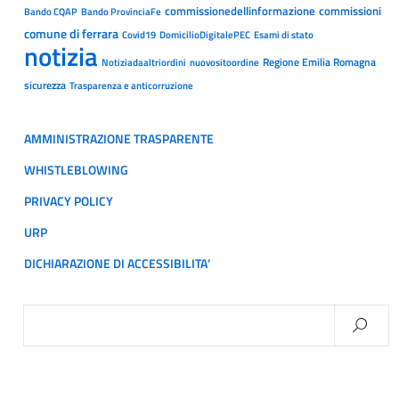
commissionedellinformazione
commissioni
Bando CQAP
Bando ProvinciaFe
comune di ferrara
Covid19
DomicilioDigitalePEC
Esami di stato
notizia
Regione Emilia Romagna
Notiziadaaltriordini
nuovositoordine
sicurezza
Trasparenza e anticorruzione
AMMINISTRAZIONE TRASPARENTE
WHISTLEBLOWING
PRIVACY POLICY
URP
DICHIARAZIONE DI ACCESSIBILITA’
Ricerca
per: