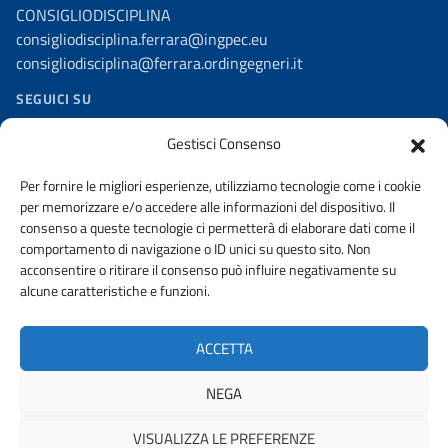
CONSIGLIODISCIPLINA
consigliodisciplina.ferrara@ingpec.eu
consigliodisciplina@ferrara.ordingegneri.it
SEGUICI SU
Facebook – Comm. dell’Informazione
Gestisci Consenso
Telegram
Per fornire le migliori esperienze, utilizziamo tecnologie come i cookie
per memorizzare e/o accedere alle informazioni del dispositivo. Il
consenso a queste tecnologie ci permetterà di elaborare dati come il
comportamento di navigazione o ID unici su questo sito. Non
acconsentire o ritirare il consenso può influire negativamente su
AMMINISTRAZIONE TRASPARENTE
alcune caratteristiche e funzioni.
WHISTLEBLOWING
PRIVACY POLICY
URP
ACCETTA
DICHIARAZIONE DI ACCESSIBILITA’
NEGA
VISUALIZZA LE PREFERENZE
© 2026 ORDINE DEGLI INGEGNERI DELLA PROVINCIA DI FERRARA |