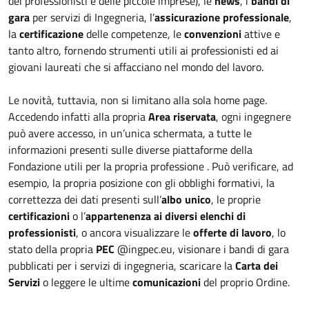
dei professionisti e delle piccole imprese), le
news
, i
bandi di
gara
per servizi di Ingegneria, l’
assicurazione professionale
,
la
certificazione
delle competenze, le
convenzioni
attive e
tanto altro, fornendo strumenti utili ai professionisti ed ai
giovani laureati che si affacciano nel mondo del lavoro.
Le novità, tuttavia, non si limitano alla sola home page.
Accedendo infatti alla propria
Area riservata
, ogni ingegnere
può avere accesso, in un’unica schermata, a tutte le
informazioni presenti sulle diverse piattaforme della
Fondazione utili per la propria professione . Può verificare, ad
esempio, la propria posizione con gli obblighi formativi, la
correttezza dei dati presenti sull’
albo unico
, le proprie
certificazioni
o l’
appartenenza ai diversi elenchi di
professionisti
, o ancora visualizzare le
offerte di lavoro
, lo
stato della propria
PEC
@ingpec.eu, visionare i bandi di gara
pubblicati per i servizi di ingegneria, scaricare la
Carta dei
Servizi
o leggere le ultime
comunicazioni
del proprio Ordine.