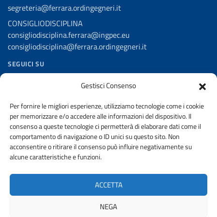
segreteria@ferrara.ordingegneri.it
CONSIGLIODISCIPLINA
consigliodisciplina.ferrara@ingpec.eu
consigliodisciplina@ferrara.ordingegneri.it
SEGUICI SU
Facebook – Comm. dell’Informazione
Gestisci Consenso
Telegram
Per fornire le migliori esperienze, utilizziamo tecnologie come i cookie
per memorizzare e/o accedere alle informazioni del dispositivo. Il
consenso a queste tecnologie ci permetterà di elaborare dati come il
comportamento di navigazione o ID unici su questo sito. Non
acconsentire o ritirare il consenso può influire negativamente su
AMMINISTRAZIONE TRASPARENTE
alcune caratteristiche e funzioni.
WHISTLEBLOWING
PRIVACY POLICY
URP
ACCETTA
DICHIARAZIONE DI ACCESSIBILITA’
NEGA