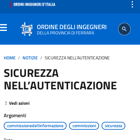
⋮
ORDINE DEGLI INGEGNERI
DELLA PROVINCIA DI FERRARA
ORDINE
HOME
NOTIZIE
SICUREZZA NELL’AUTENTICAZIONE
SICUREZZA
SEGRETERIA
NELL’AUTENTICAZIONE
ISCRITTO
⋮ Vedi azioni
PROFESSIONE
Argomenti
AGGIORNAMENTO PROFESSIONALE
commissionedellinformazione
commissioni
sicurezza
Data: