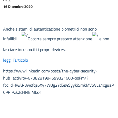
16 Dicembre 2020
Anche sistemi di autenticazione biometrici non sono
infallibili!!
Occorre sempre prestare attenzione
e non
lasciare incustoditi i propri devices.
leggi l’articolo
https://www.linkedin.com/posts/the-cyber-security-
hub_activity-6738281994599321600-ooFm/?
fbclid=IwAR3wofqz6Xy7WUg2YdSs4Syyki5mkMV5VLa1xguaP
CPRIPzk2cHNhJ4lbd4