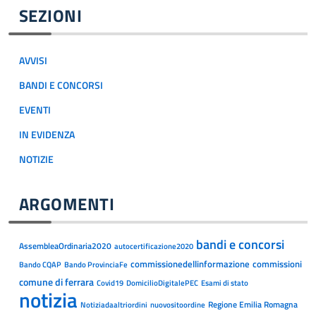
SEZIONI
AVVISI
BANDI E CONCORSI
EVENTI
IN EVIDENZA
NOTIZIE
ARGOMENTI
bandi e concorsi
AssembleaOrdinaria2020
autocertificazione2020
commissionedellinformazione
commissioni
Bando CQAP
Bando ProvinciaFe
comune di ferrara
Covid19
DomicilioDigitalePEC
Esami di stato
notizia
Regione Emilia Romagna
Notiziadaaltriordini
nuovositoordine