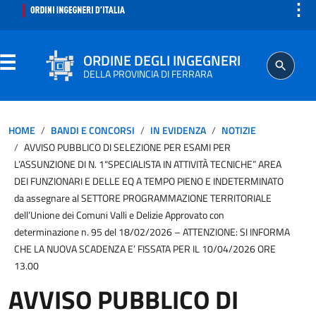
⋮
ORDINE DEGLI INGEGNERI
DELLA PROVINCIA DI FERRARA
ORDINE
HOME
BANDI E CONCORSI
IN EVIDENZA
NOTIZIE
AVVISO PUBBLICO DI SELEZIONE PER ESAMI PER
SEGRETERIA
L’ASSUNZIONE DI N. 1“SPECIALISTA IN ATTIVITÀ TECNICHE” AREA
DEI FUNZIONARI E DELLE EQ A TEMPO PIENO E INDETERMINATO
da assegnare al SETTORE PROGRAMMAZIONE TERRITORIALE
ISCRITTO
dell’Unione dei Comuni Valli e Delizie Approvato con
determinazione n. 95 del 18/02/2026 – ATTENZIONE: SI INFORMA
PROFESSIONE
CHE LA NUOVA SCADENZA E’ FISSATA PER IL 10/04/2026 ORE
13.00
AGGIORNAMENTO PROFESSIONALE
AVVISO PUBBLICO DI