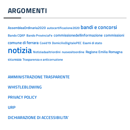
ARGOMENTI
bandi e concorsi
AssembleaOrdinaria2020
autocertificazione2020
commissionedellinformazione
commissioni
Bando CQAP
Bando ProvinciaFe
comune di ferrara
Covid19
DomicilioDigitalePEC
Esami di stato
notizia
Regione Emilia Romagna
Notiziadaaltriordini
nuovositoordine
sicurezza
Trasparenza e anticorruzione
AMMINISTRAZIONE TRASPARENTE
WHISTLEBLOWING
PRIVACY POLICY
URP
DICHIARAZIONE DI ACCESSIBILITA’